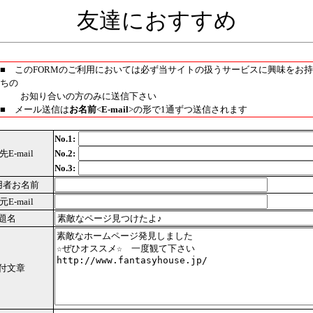
友達におすすめ
■ このFORMのご利用においては必ず当サイトの扱うサービスに興味をお持
ちの
お知り合いの方のみに送信下さい
■ メール送信は
お名前
<
E-mail
>の形で1通ずつ送信されます
No.1:
E-mail
No.2:
No.3:
用者お名前
E-mail
題名
付文章