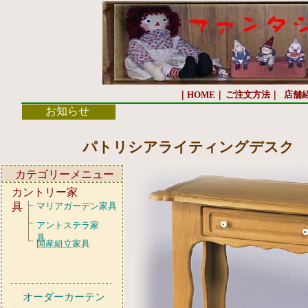
｜HOME｜
ご注文方法｜
店舗
お知らせ
パトリシアライティングデスク
カテゴリーメニュー
カントリー家
具
マリアガーデン家具
アントステラ家
具
国産組立家具
オーダーカーテン